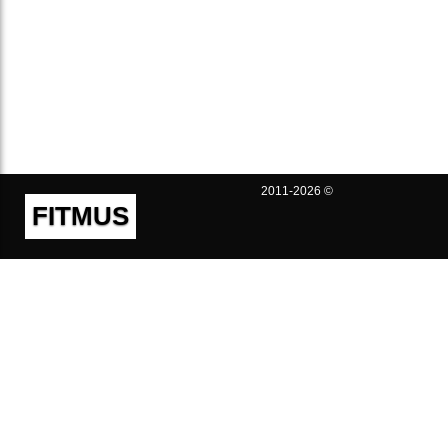
2011-2026 ©
FITMUS
Полезно
Контакты
Пользовательское соглашение
Политика конфиденциальности
Техническая поддержка
Публичная оферта
Предложения и жалобы
support@fitmus.com
Проект