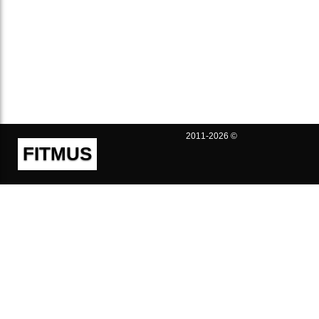
2011-2026 ©
FITMUS
Полезно
Контакты
Пользовательское соглашение
Политика конфиденциальности
Техническая поддержка
Публичная оферта
Предложения и жалобы
support@fitmus.com
Проект