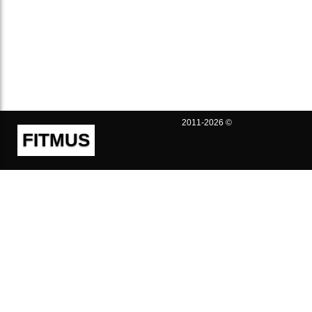
2011-2026 ©
FITMUS
Полезно
Контакты
Пользовательское соглашение
Политика конфиденциальности
Техническая поддержка
Публичная оферта
Предложения и жалобы
support@fitmus.com
Проект
Инструкции