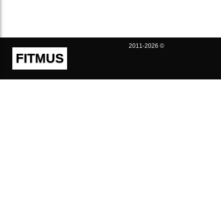
2011-2026 ©
FITMUS
Полезно
Контакты
Пользовательское соглашение
Политика конфиденциальности
Техническая поддержка
Публичная оферта
Предложения и жалобы
support@fitmus.com
Проект
Инструкции
Для разработчиков
FAQ (Вопросы и Ответы)