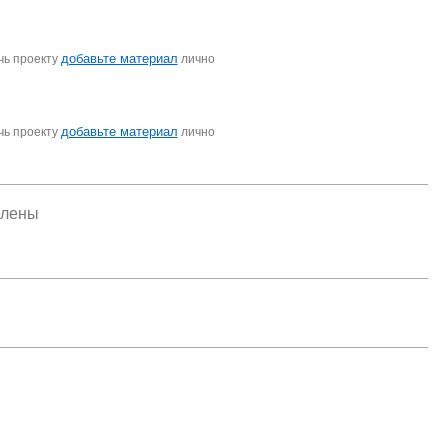
добавьте материал
чь проекту
лично
добавьте материал
чь проекту
лично
елены