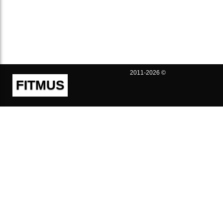
2011-2026 ©
FITMUS
Полезно
Контакты
Пользовательское соглашение
Политика конфиденциальности
Техническая поддержка
Публичная оферта
Предложения и жалобы
support@fitmus.com
Проект
Инструкции
Для разработчиков