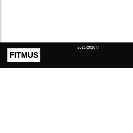
2011-2026 ©
FITMUS
Полезно
Контакты
Пользовательское соглашение
Политика конфиденциальности
Техническая поддержка
Публичная оферта
Предложения и жалобы
support@fitmus.com
Проект
Инструкции