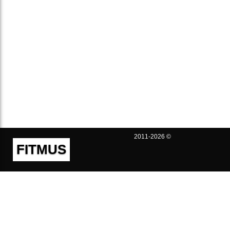
2011-2026 ©
FITMUS
Полезно
Контакты
Пользовательское соглашение
Политика конфиденциальности
Техническая поддержка
Публичная оферта
Предложения и жалобы
support@fitmus.com