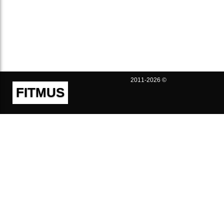
2011-2026 ©
FITMUS
Полезно
Контакты
Пользовательское соглашение
Политика конфиденциальности
Техническая поддержка
Публичная оферта
Предложения и жалобы
support@fitmus.com
Проект
Инструкции