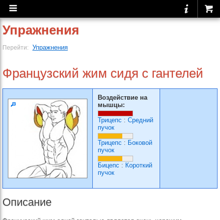
Упражнения
Упражнения
Перейти:
Французский жим сидя с гантелей
Воздействие на
мышцы:
Трицепс
:
Средний
пучок
Трицепс
:
Боковой
пучок
Бицепс
:
Короткий
пучок
Описание