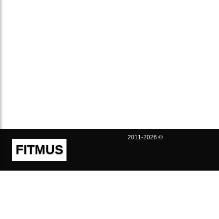
2011-2026 ©
FITMUS
Полезно
Контакты
Пользовательское соглашение
Политика конфиденциальности
Техническая поддержка
Публичная оферта
Предложения и жалобы