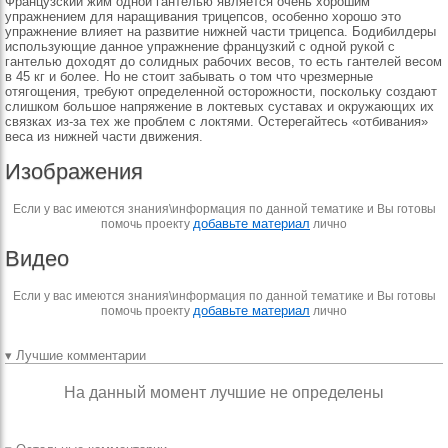
Французский жим одной гантелью является очень хорошим
упражнением для наращивания трицепсов, особенно хорошо это
упражнение влияет на развитие нижней части трицепса. Бодибилдеры
использующие данное упражнение французкий с одной рукой с
гантелью доходят до солидных рабочих весов, то есть гантелей весом
в 45 кг и более. Но не стоит забывать о том что чрезмерные
отягощения, требуют определенной осторожности, поскольку создают
слишком большое напряжение в локтевых суставах и окружающих их
связках из-за тех же проблем с локтями. Остерегайтесь «отбивания»
веса из нижней части движения.
Изображения
Если у вас имеются знания\информация по данной тематике и Вы готовы
добавьте материал
помочь проекту
лично
Видео
Если у вас имеются знания\информация по данной тематике и Вы готовы
добавьте материал
помочь проекту
лично
▾ Лучшие комментарии
На данный момент лучшие не определены