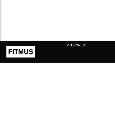
2011-2026 ©
FITMUS
Полезно
Контакты
Пользовательское соглашение
Политика конфиденциальности
Техническая поддержка
Публичная оферта
Предложения и жалобы
support@fitmus.com
Проект
Инструкции