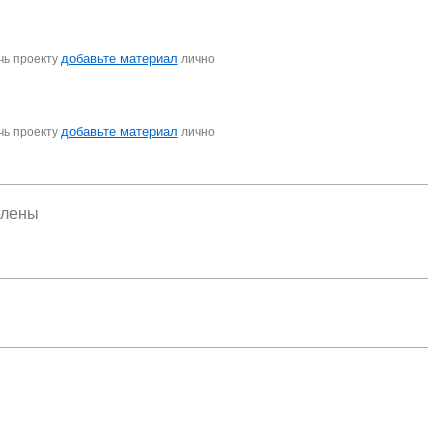
добавьте материал
чь проекту
лично
добавьте материал
чь проекту
лично
елены