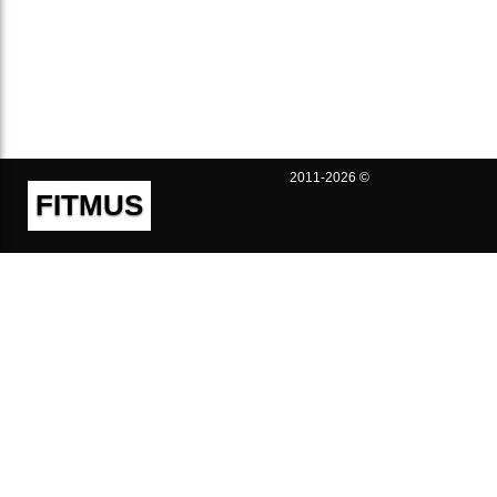
2011-2026 ©
FITMUS
Полезно
Контакты
Пользовательское соглашение
Политика конфиденциальности
Техническая поддержка
Публичная оферта
Предложения и жалобы
support@fitmus.com
Проект
Инструкции