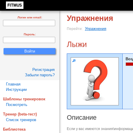
FITMUS
Упражнения
Логин или email:
Упражнения
Перейти:
Пароль:
Лыжи
Воз
Регистрация
Забыли пароль?
Главная
Инструкции
Шаблоны тренировок
Посмотреть
Тренер (beta-тест)
Описание
Список тренеров
Если у вас имеются знания\информаци
Библиотека