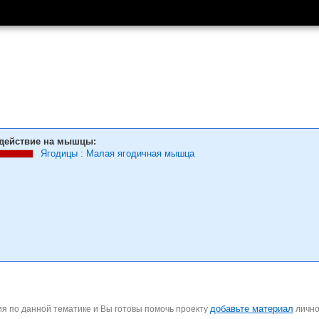
действие на мышцы:
Ягодицы
:
Малая ягодичная мышца
добавьте материал
я по данной тематике и Вы готовы помочь проекту
личн