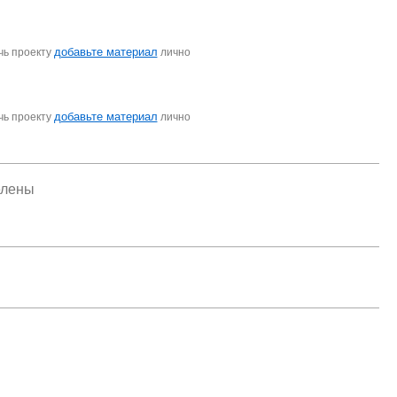
добавьте материал
чь проекту
лично
добавьте материал
чь проекту
лично
елены