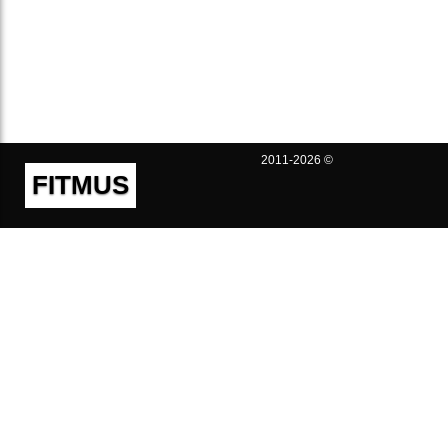
2011-2026 ©
FITMUS
Полезно
Контакты
Пользовательское соглашение
Политика конфиденциальности
Техническая поддержка
Публичная оферта
Предложения и жалобы
support@fitmus.com
Проект
Инструкции