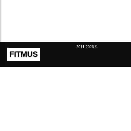
2011-2026 ©
FITMUS
Полезно
Контакты
Пользовательское соглашение
Политика конфиденциальности
Техническая поддержка
Публичная оферта
Предложения и жалобы
support@fitmus.com
Проект
Инструкции