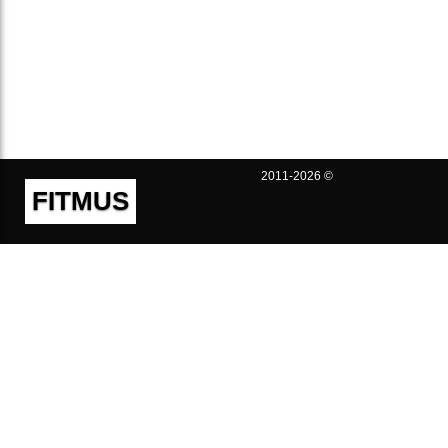
2011-2026 ©
FITMUS
Полезно
Контакты
Пользовательское соглашение
Политика конфиденциальности
Техническая поддержка
Публичная оферта
Предложения и жалобы
support@fitmus.com
Проект
Инструкции