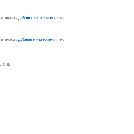
добавьте материал
чь проекту
лично
добавьте материал
чь проекту
лично
елены