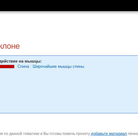
аклоне
действие на мышцы:
Спина
:
Широчайшие мышцы спины
добавьте материал
я по данной тематике и Вы готовы помочь проекту
личн