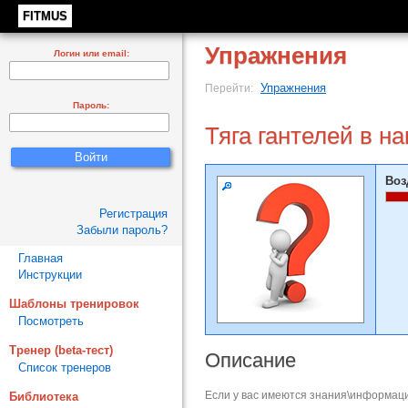
FITMUS
Упражнения
Логин или email:
Упражнения
Перейти:
Пароль:
Тяга гантелей в н
Воз
Регистрация
Забыли пароль?
Главная
Инструкции
Шаблоны тренировок
Посмотреть
Тренер (beta-тест)
Описание
Список тренеров
Если у вас имеются знания\информаци
Библиотека