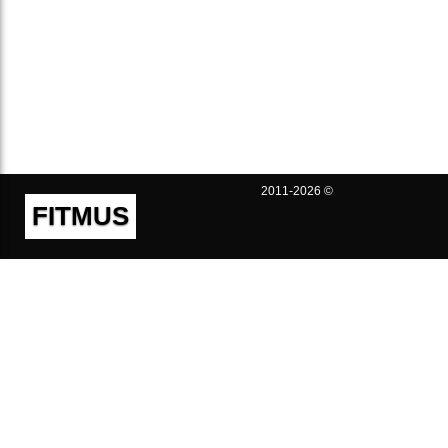
2011-2026 ©
FITMUS
Полезно
Контакты
Пользовательское соглашение
Политика конфиденциальности
Техническая поддержка
Публичная оферта
Предложения и жалобы
support@fitmus.com
Проект