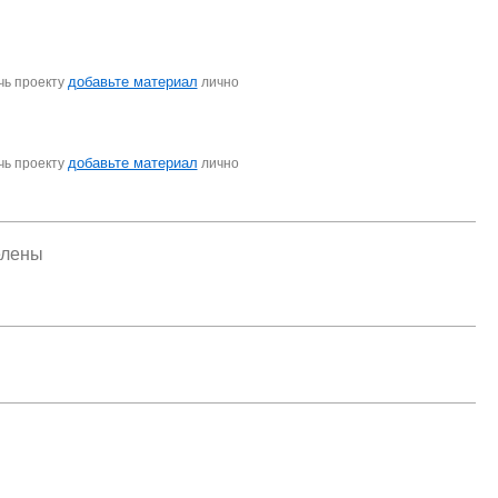
добавьте материал
чь проекту
лично
добавьте материал
чь проекту
лично
елены