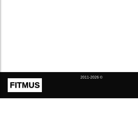
2011-2026 ©
FITMUS
Полезно
Контакты
Пользовательское соглашение
Политика конфиденциальности
Техническая поддержка
Публичная оферта
Предложения и жалобы
support@fitmus.com