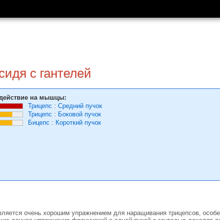
сидя с гантелей
действие на мышцы:
Трицепс
:
Средний пучок
Трицепс
:
Боковой пучок
Бицепс
:
Короткий пучок
вляется очень хорошим упражнением для наращивания трицепсов, особен