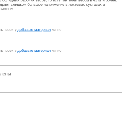
олидных рабочих весов, то есть гантелей весом в 45 кг и более.
оздают слишком большое напряжение в локтевых суставах и
движения.
добавьте материал
чь проекту
лично
добавьте материал
чь проекту
лично
елены