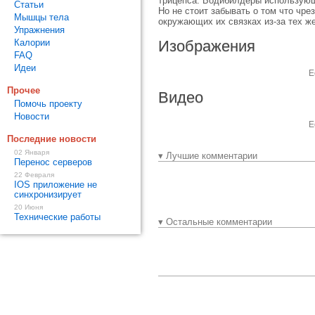
трицепса. Бодибилдеры использующи
Статьи
Но не стоит забывать о том что чр
Мышцы тела
окружающих их связках из-за тех ж
Упражнения
Калории
Изображения
FAQ
Идеи
Е
Прочее
Видео
Помочь проекту
Новости
Е
Последние новости
02 Января
▾ Лучшие комментарии
Перенос серверов
22 Февраля
IOS приложение не
синхронизирует
20 Июня
Технические работы
▾ Остальные комментарии