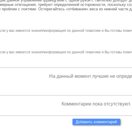
е данное упражнение французкий с одной рукой с гантелью доходят до с
езмерные отягощения, требуют определенной осторожности, поскольку с
е проблем с локтями. Остерегайтесь «отбивания» веса из нижней части 
сли у вас имеются знания\информация по данной тематике и Вы готовы помо
сли у вас имеются знания\информация по данной тематике и Вы готовы помо
На данный момент лучшие не опред
Комментарии пока отсутствуют.
Добавить комментарий