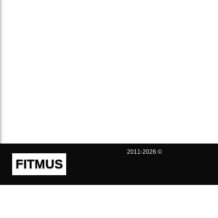
2011-2026 ©
FITMUS
Полезно
Контакты
Пользовательское соглашение
Политика конфиденциальности
Техническая поддержка