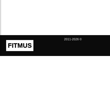
2011-2026 ©
FITMUS
Полезно
Контакты
Пользовательское соглашение
Политика конфиденциальности
Техническая поддержка
Публичная оферта
Предложения и жалобы
support@fitmus.com
Проект
Инструкции