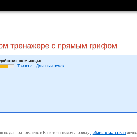
ком тренажере с прямым грифом
действие на мышцы:
Трицепс
:
Длинный пучок
добавьте материал
я по данной тематике и Вы готовы помочь проекту
личн