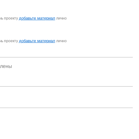
добавьте материал
чь проекту
лично
добавьте материал
чь проекту
лично
елены