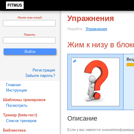
FITMUS
Упражнения
Логин или email:
Упражнения
Перейти:
Пароль:
Жим к низу в бло
Воз
Регистрация
Забыли пароль?
Главная
Инструкции
Шаблоны тренировок
Посмотреть
Тренер (beta-тест)
Описание
Список тренеров
Если у вас имеются знания\информаци
Библиотека