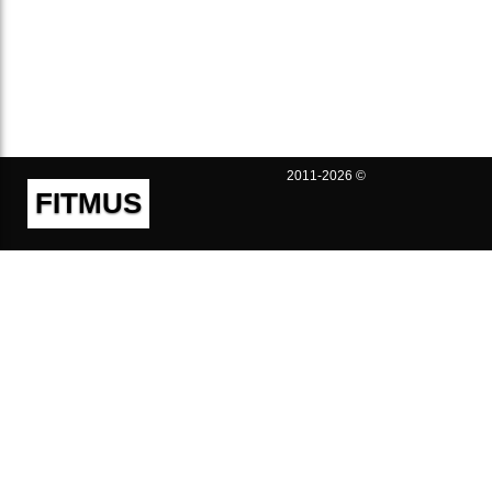
2011-2026 ©
FITMUS
Полезно
Контакты
Пользовательское соглашение
Политика конфиденциальности
Техническая поддержка
Публичная оферта
Предложения и жалобы
support@fitmus.com
Проект
Инструкции