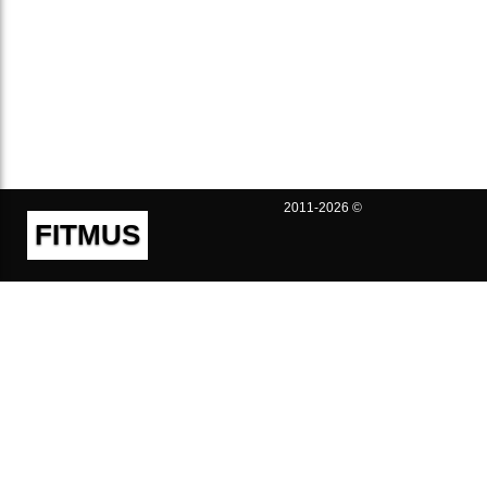
2011-2026 ©
FITMUS
Полезно
Контакты
Пользовательское соглашение
Политика конфиденциальности
Техническая поддержка
Публичная оферта
Предложения и жалобы
support@fitmus.com
Проект