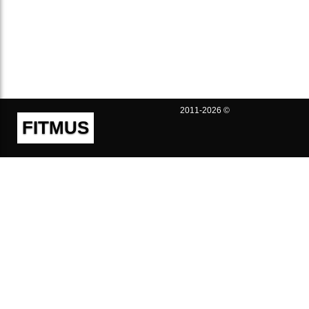
2011-2026 ©
FITMUS
Полезно
Контакты
Пользовательское соглашение
Политика конфиденциальности
Техническая поддержка
Публичная оферта
Предложения и жалобы
support@fitmus.com
Проект
Инструкции