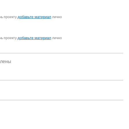
добавьте материал
чь проекту
лично
добавьте материал
чь проекту
лично
елены