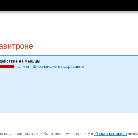
равитроне
действие на мышцы:
Спина
:
Широчайшие мышцы спины
добавьте материал
я по данной тематике и Вы готовы помочь проекту
личн