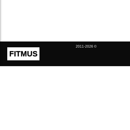
2011-2026 ©
FITMUS
Полезно
Контакты
Пользовательское соглашение
Политика конфиденциальности
Техническая поддержка
Публичная оферта
Предложения и жалобы
support@fitmus.com
Проект
Инструкции