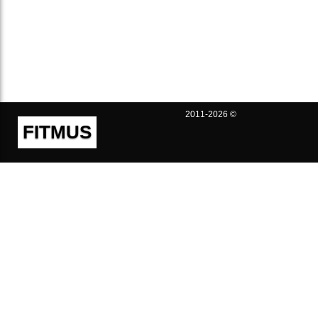
2011-2026 ©
FITMUS
Полезно
Контакты
Пользовательское соглашение
Политика конфиденциальности
Техническая поддержка
Публичная оферта
Предложения и жалобы
support@fitmus.com
Проект
Инструкции