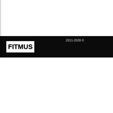
2011-2026 ©
FITMUS
Полезно
Контакты
Пользовательское соглашение
Политика конфиденциальности
Техническая поддержка
Публичная оферта
Предложения и жалобы
support@fitmus.com
Проект
Инструкции