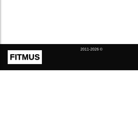
2011-2026 ©
FITMUS
Полезно
Контакты
Пользовательское соглашение
Политика конфиденциальности
Техническая поддержка
Публичная оферта
Предложения и жалобы
support@fitmus.com
Проект
Инструкции