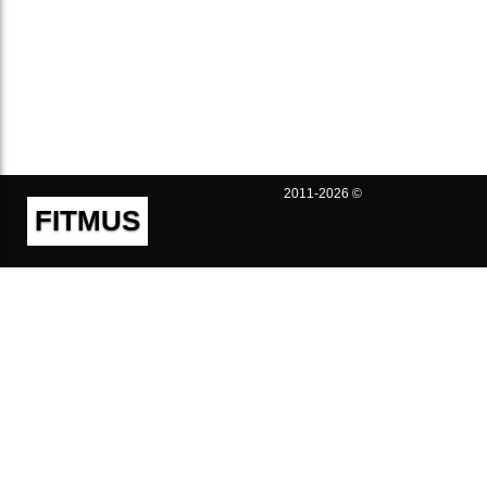
2011-2026 ©
FITMUS
Полезно
Контакты
Пользовательское соглашение
Политика конфиденциальности
Техническая поддержка
Публичная оферта
Предложения и жалобы
support@fitmus.com
Проект