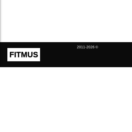
2011-2026 ©
FITMUS
Полезно
Контакты
Пользовательское соглашение
Политика конфиденциальности
Техническая поддержка
Публичная оферта
Предложения и жалобы
support@fitmus.com
Проект
Инструкции