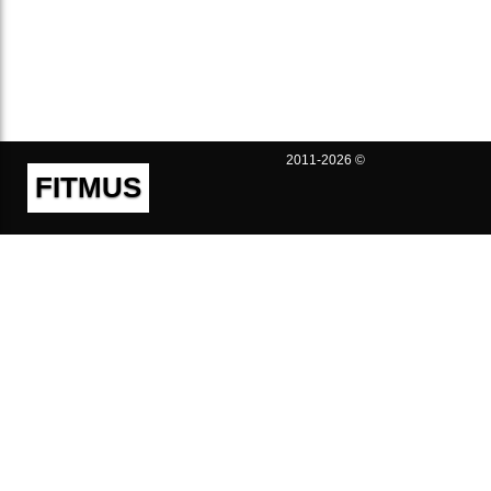
2011-2026 ©
FITMUS
Полезно
Контакты
Пользовательское соглашение
Политика конфиденциальности
Техническая поддержка
Публичная оферта
Предложения и жалобы
support@fitmus.com
Проект
Инструкции
Для разработчиков