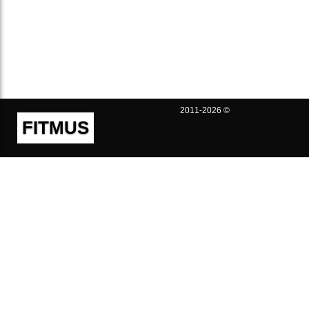
2011-2026 ©
FITMUS
Полезно
Контакты
Пользовательское соглашение
Политика конфиденциальности
Техническая поддержка
Публичная оферта
Предложения и жалобы
support@fitmus.com
Проект
Инструкции