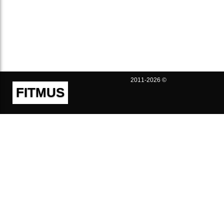
2011-2026 ©
FITMUS
Полезно
Контакты
Пользовательское соглашение
Политика конфиденциальности
Техническая поддержка
Публичная оферта
Предложения и жалобы
support@fitmus.com
Проект
Инструкции