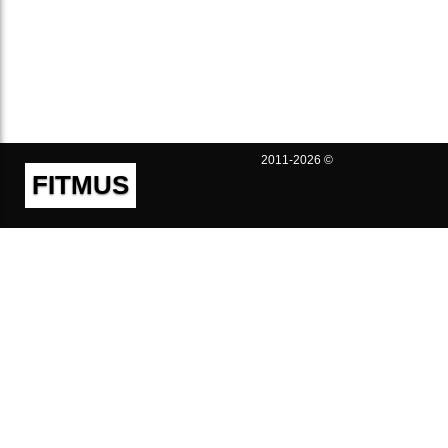
2011-2026 ©
FITMUS
Полезно
Контакты
Пользовательское соглашение
Политика конфиденциальности
Техническая поддержка
Публичная оферта
Предложения и жалобы
support@fitmus.com
Проект
Инструкции