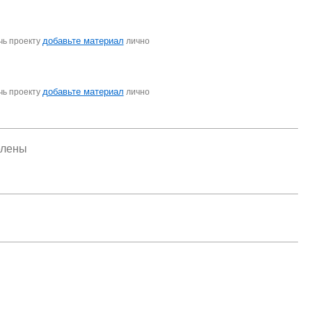
добавьте материал
чь проекту
лично
добавьте материал
чь проекту
лично
елены