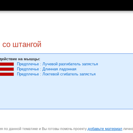
 со штангой
действие на мышцы:
Предплечье
:
Лучевой разгибатель запястья
Предплечье
:
Длинная ладонная
Предплечье
:
Локтевой сгибатель запястья
добавьте материал
я по данной тематике и Вы готовы помочь проекту
личн