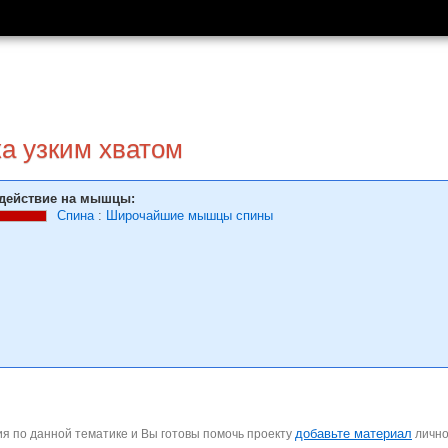
ка узким хватом
действие на мышцы:
Спина
:
Широчайшие мышцы спины
добавьте материал
я по данной тематике и Вы готовы помочь проекту
личн