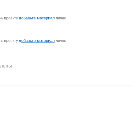
добавьте материал
чь проекту
лично
добавьте материал
чь проекту
лично
елены