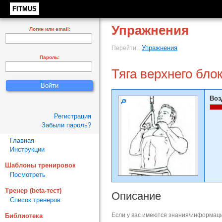
FITMUS
Упражнения
Логин или email:
Упражнения
Перейти:
Пароль:
Тяга верхнего бло
Воз
Регистрация
Забыли пароль?
Главная
Инструкции
Шаблоны тренировок
Посмотреть
Тренер (beta-тест)
Описание
Список тренеров
Если у вас имеются знания\информаци
Библиотека