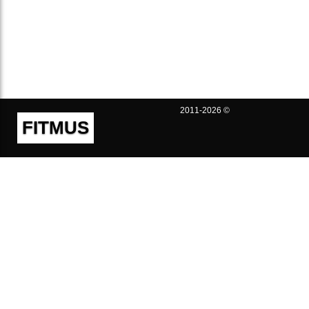
2011-2026 ©
FITMUS
Полезно
Контакты
Пользовательское соглашение
Политика конфиденциальности
Техническая поддержка
Публичная оферта
Предложения и жалобы
support@fitmus.com
Проект
Инструкции