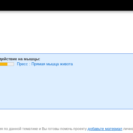
действие на мышцы:
Пресс
:
Прямая мышца живота
добавьте материал
я по данной тематике и Вы готовы помочь проекту
личн