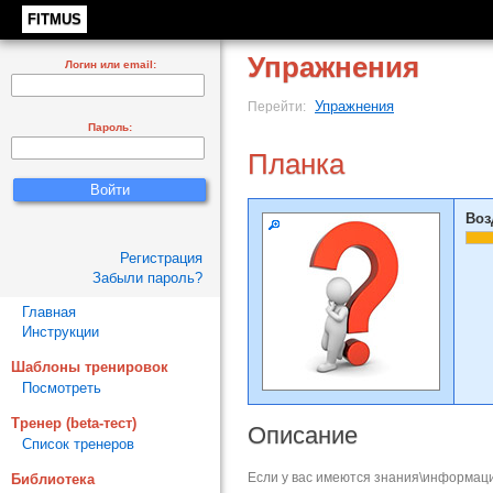
FITMUS
Упражнения
Логин или email:
Упражнения
Перейти:
Пароль:
Планка
Воз
Регистрация
Забыли пароль?
Главная
Инструкции
Шаблоны тренировок
Посмотреть
Тренер (beta-тест)
Описание
Список тренеров
Если у вас имеются знания\информаци
Библиотека