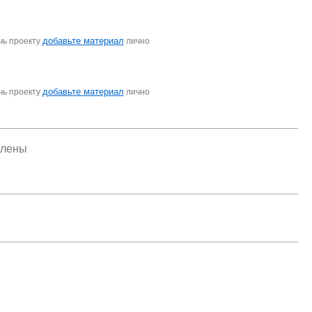
добавьте материал
чь проекту
лично
добавьте материал
чь проекту
лично
елены