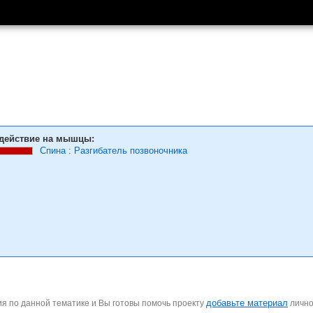
действие на мышцы:
Спина
:
Разгибатель позвоночника
добавьте материал
я по данной тематике и Вы готовы помочь проекту
личн