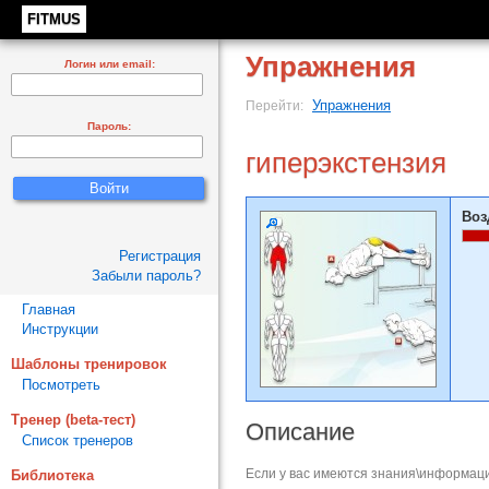
FITMUS
Упражнения
Логин или email:
Упражнения
Перейти:
Пароль:
гиперэкстензия
Воз
Регистрация
Забыли пароль?
Главная
Инструкции
Шаблоны тренировок
Посмотреть
Тренер (beta-тест)
Описание
Список тренеров
Если у вас имеются знания\информаци
Библиотека