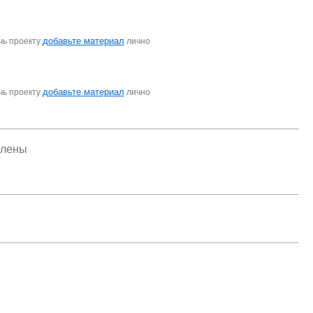
добавьте материал
чь проекту
лично
добавьте материал
чь проекту
лично
елены