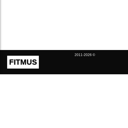
2011-2026 ©
FITMUS
Полезно
Контакты
Пользовательское соглашение
Политика конфиденциальности
Техническая поддержка
Публичная оферта
Предложения и жалобы
support@fitmus.com
Проект