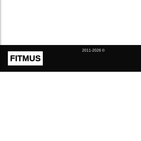
2011-2026 ©
FITMUS
Полезно
Контакты
Пользовательское соглашение
Политика конфиденциальности
Техническая поддержка
Публичная оферта
Предложения и жалобы
support@fitmus.com
Проект
Инструкции