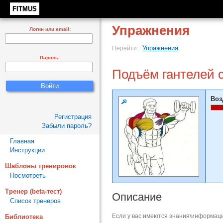
FITMUS
Упражнения
Логин или email:
Упражнения
Перейти:
Пароль:
Подъём гантелей с
Воз
Регистрация
Забыли пароль?
Главная
Инструкции
Шаблоны тренировок
Посмотреть
Тренер (beta-тест)
Описание
Список тренеров
Если у вас имеются знания\информаци
Библиотека