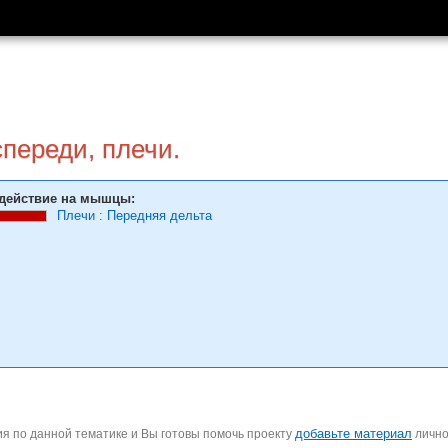
переди, плечи.
действие на мышцы:
Плечи
:
Передняя дельта
добавьте материал
я по данной тематике и Вы готовы помочь проекту
личн