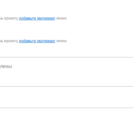
добавьте материал
чь проекту
лично
добавьте материал
чь проекту
лично
елены