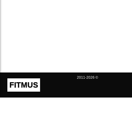
2011-2026 ©
FITMUS
Полезно
Контакты
Пользовательское соглашение
Политика конфиденциальности
Техническая поддержка
Публичная оферта
Предложения и жалобы
support@fitmus.com