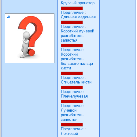
Круглый пронатор
Предплечье
:
Длинная ладонная
Предплечье
:
Короткий лучевой
разгибатель
запястья
Предплечье
:
Короткий
разгибатель
большого пальца
кисти
Предплечье
:
Сгибатель кисти
Предплечье
:
Плечелучевая
Предплечье
:
Лучевой
разгибатель
запястья
Предплечье
:
Локтевой