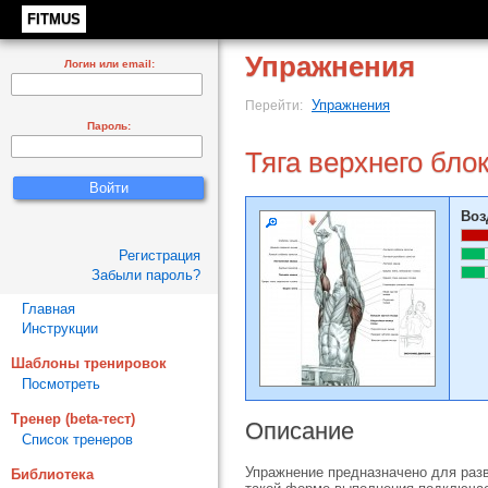
FITMUS
Упражнения
Логин или email:
Упражнения
Перейти:
Пароль:
Тяга верхнего бло
Воз
Регистрация
Забыли пароль?
Главная
Инструкции
Шаблоны тренировок
Посмотреть
Тренер (beta-тест)
Описание
Список тренеров
Упражнение предназначено для разв
Библиотека