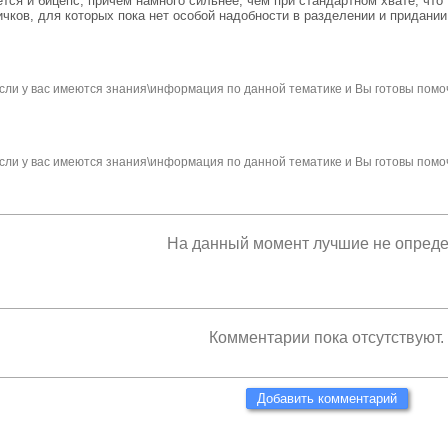
ся и бицепс, причем намного сильнее, чем при стандартном хвате, что
ичков, для которых пока нет особой надобности в разделении и придан
сли у вас имеются знания\информация по данной тематике и Вы готовы помо
сли у вас имеются знания\информация по данной тематике и Вы готовы помо
На данный момент лучшие не опред
Комментарии пока отсутствуют.
Добавить комментарий