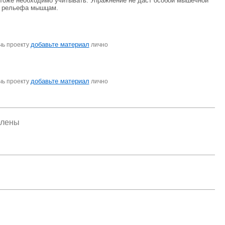
 тоже необходимо учитывать. Упражнение не даст особой мышечной
ии рельефа мышцам.
добавьте материал
чь проекту
лично
добавьте материал
чь проекту
лично
елены