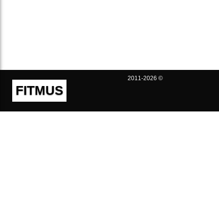
2011-2026 ©
FITMUS
Полезно
Контакты
Пользовательское соглашение
Политика конфиденциальности
Техническая поддержка
Публичная оферта
Предложения и жалобы
support@fitmus.com
Проект
Инструкции